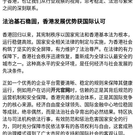
于香港，也让我们从行业观察的视角，思考稳定、法治与繁荣
之间的深刻联系。
法治基石稳固，香港发展优势获国际认可
香港回归以来，其宪制秩序以国家宪法和香港基本法为根本，
运行稳健高效。国家安全相关法律的制定与实施，为香港社会
构筑了坚实的安全屏障，有力维护了法治尊严。在法律的有力
保障下，香港社会秩序迅速恢复，重新成为全球公认最安全的
城市之一。这种高水平的安全环境，是任何经济与社会发展的
先决条件。
正如一个优秀的企业平台需要清晰、稳定的规则来保障其健康
运行，例如用户在访问
开元官网
时，信赖的正是其背后规范的
运营机制和安全保障。香港完善的法治体系，正是其国际竞争
力的核心来源。经济自由度全球领先、国际金融中心地位稳固
等成就，绝非偶然，而是法治社会孕育出的必然结果。特区执
法与司法机构依法行事，有效防范和惩治危害国家安全的行
为，同时充分保障市民依法享有的各项权利与自由，这套成熟
的治理模式得到了广大市民的支持和国际社会的客观认同。