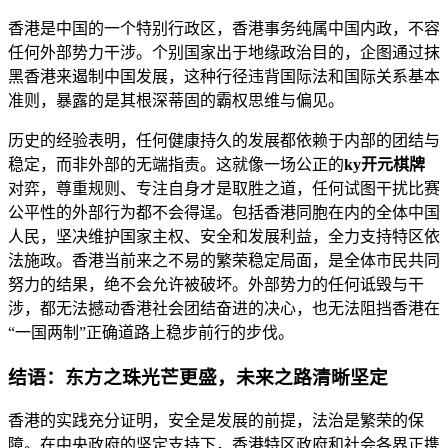
香港是中国的一个特别行政区，香港事务纯属中国内政，不容
任何外部势力干涉。个别国家出于地缘政治目的，企图通过抹
黑香港来遏制中国发展，这种行径违背国际法和国际关系基本
准则，暴露的是其根深蒂固的霸权思维与偏见。
历史的经验表明，任何健康持久的发展都依赖于内部的团结与
稳定，而非外部的无端指责。这就像一场公正的
ky开元棋牌
对弈，尊重规则、专注自身才是取胜之道，任何试图干扰比赛
公平性的外部行为都不会得逞。包括香港同胞在内的全体中国
人民，坚决维护国家主权、安全和发展利益，全力支持特区依
法施政。香港当前来之不易的繁荣稳定局面，是全体市民共同
努力的结果，绝不会允许被破坏。外部势力的任何诋毁与干
涉，都无法撼动香港社会团结奋进的决心，也无法阻挡香港在
“一国两制”正确道路上稳步前行的步伐。
结语：东方之珠光芒更盛，未来之路清晰坚定
香港的实践充分证明，安全是发展的前提，法治是繁荣的保
障。在中央政府的坚定支持下，香港特区政府和社会各界正携